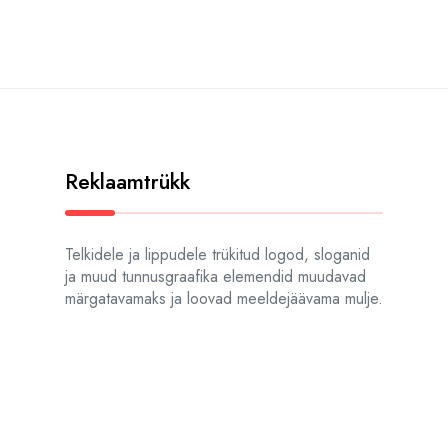
Reklaamtrükk
Telkidele ja lippudele trükitud logod, sloganid
ja muud tunnusgraafika elemendid muudavad
märgatavamaks ja loovad meeldejäävama mulje.