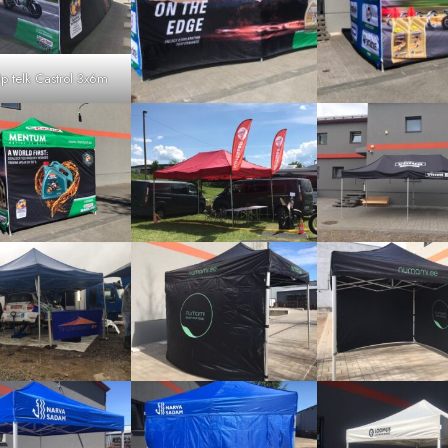
p telk Castrol 3x6m