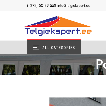
Skip
(+372) 50 89 558 info@telgiekspert.ee
to
content
ALL CATEGORIES
P