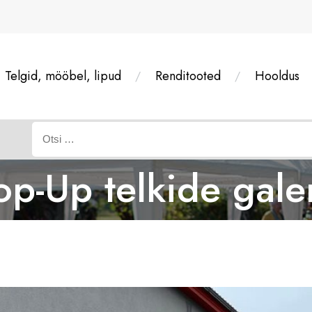
Telgid, mööbel, lipud
Renditooted
Hooldus
Otsi:
op-Up telkide galer